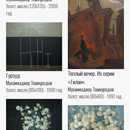
Холст, масло (120x135) - 2009
год
Теплый вечер. Из серии
Гурзуд
«Гилан».
Мухаммадиер Тошмуродов
Мухаммадиер Тошмуродов
Холст, масло (80x100) - 1990 год
Холст, масло (80x60) - 1991 год