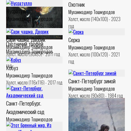
Охотник
Нусратулло
Мухаммадиер Тошмуродов
Мухаммадиер Тошмуродов
Холст, масло (140x100) - 2023
Холст, масло (100x95) - 1980 год
год
Сари чашма. Дворик
Серка
Охотничий трофей
Мухаммадиер Тошмуродов
Мухаммадиер Тошмуродов
Мухаммадиер Тошмуродов
Холст, масло (90x85) - 2011 год
Холст, масло (100x120) - 2021
Холст, масло (110x100) - 1995
год
год
Кобуз
Мухаммадиер Тошмуродов
Санкт-Петербург зимой
Холст, масло (116x116) - 2017 год
Мухаммадиер Тошмуродов
Холст, масло (90x80) - 1984 год
Санкт-Петербург.
Академический сад
Мухаммадиер Тошмуродов
Холст, масло (90x70) - 1984 год