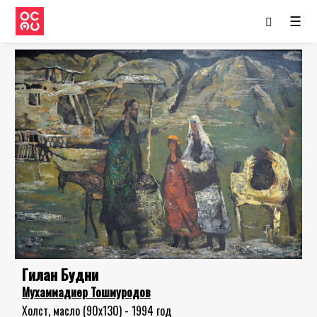
☰
Гилан Будни
Мухаммадиер Тошмуродов
Холст, масло (90x130) - 1994 год