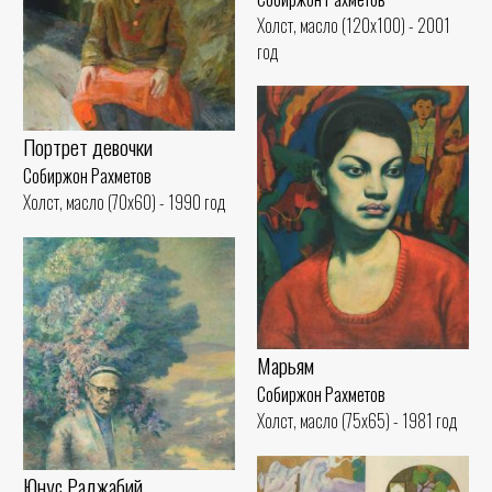
Холст, масло (120x100) - 2001
год
Портрет девочки
Собиржон Рахметов
Холст, масло (70x60) - 1990 год
Марьям
Собиржон Рахметов
Холст, масло (75x65) - 1981 год
Юнус Раджабий