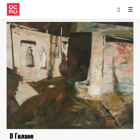
☰
В Гилане