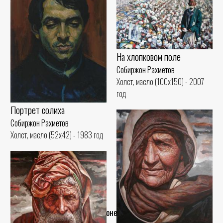
На хлопковом поле
Собиржон Рахметов
Холст, масло (100x150) - 2007
год
Портрет солиха
Собиржон Рахметов
Холст, масло (52x42) - 1983 год
..Конец..