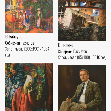
В Байсуне
Собиржон Рахметов
В Гилане
Холст, масло (200x190) - 1984
Собиржон Рахметов
год
Холст, масло (85x100) - 2010 год