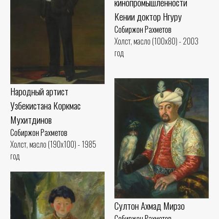
кинопромышленности
Кении доктор Нгуру
Собиржон Рахметов
Холст, масло (100x80) - 2003
год
Народный артист
Узбекистана Коркмас
Мухитдинов
Собиржон Рахметов
Холст, масло (190x100) - 1985
год
Султон Ахмад Мирзо
Собиржон Рахметов