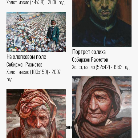
Холст, масло (44x38) - 2000 год
Портрет солиха
На хлопковом поле
Собиржон Рахметов
Собиржон Рахметов
Холст, масло (52x42) - 1983 год
Холст, масло (100x150) - 2007
год
..Конец..