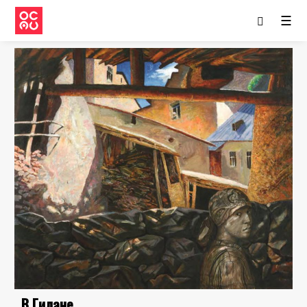
☰
В Гилане