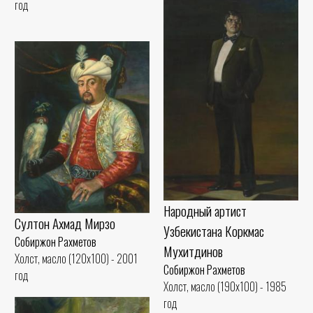
год
Народный артист
Султон Ахмад Мирзо
Узбекистана Коркмас
Собиржон Рахметов
Мухитдинов
Холст, масло (120x100) - 2001
Собиржон Рахметов
год
Холст, масло (190x100) - 1985
год