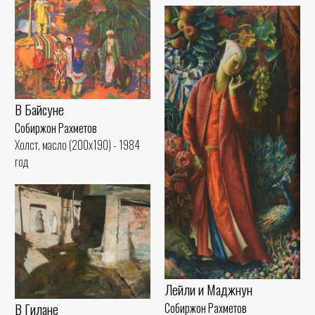
В Байсуне
Собиржон Рахметов
Холст, масло (200x190) - 1984
год
Лейли и Маджнун
В Гилане
Собиржон Рахметов