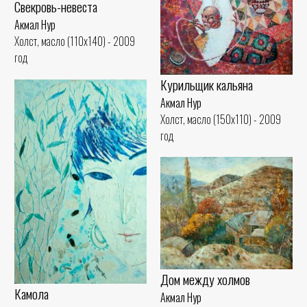
Свекровь-невеста
Акмал Нур
Холст, масло (110x140) - 2009
год
Курильщик кальяна
Акмал Нур
Холст, масло (150x110) - 2009
год
Дом между холмов
Камола
Акмал Нур