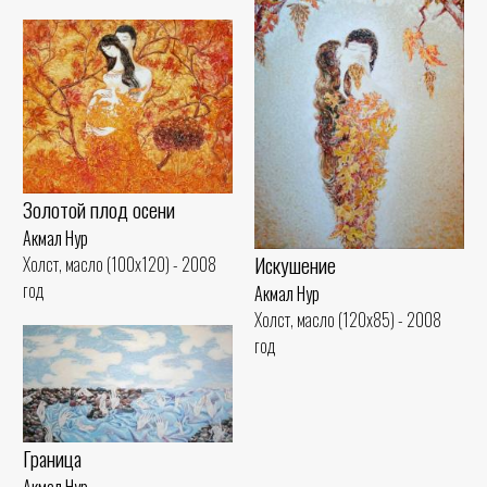
Золотой плод осени
Акмал Нур
Искушение
Холст, масло (100x120) - 2008
год
Акмал Нур
Холст, масло (120x85) - 2008
год
Граница