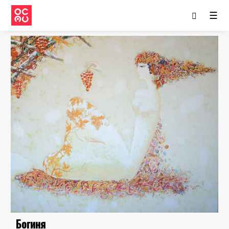
☰
Богиня