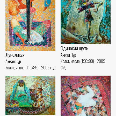
Одинокий щуть
Луноликая
Акмал Нур
Холст, масло (190x80) - 2009
Акмал Нур
год
Холст, масло (110x85) - 2009 год