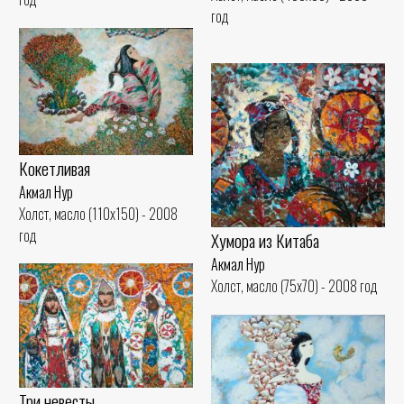
год
Кокетливая
Акмал Нур
Холст, масло (110x150) - 2008
год
Хумора из Китаба
Акмал Нур
Холст, масло (75x70) - 2008 год
Три невесты