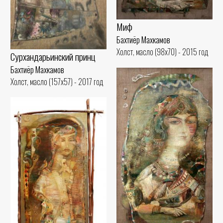
Миф
Бахтиёр Махкамов
Холст, масло (98x70) - 2015 год
Сурхандарьинский принц
Бахтиёр Махкамов
Холст, масло (157x57) - 2017 год