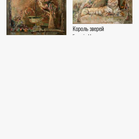
Король зверей
Бахтиёр Махкамов
Бокал изобилия
Холст, масло (102x132) - 2017
Бахтиёр Махкамов
год
Холст, масло (115x81) - 2017 год
Махалля старого Ташкента
Бахтиёр Махкамов
Холст, масло (80x132) - 2019 год
..Конец..