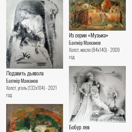
Из серии «Музыка»
Бахтиёр Махкамов
Холст, масло (84x140) - 2009
год
Подавить дьявола
Бахтиёр Махкамов
Холст, уголь (132x104) - 2021
год
Бобур лев