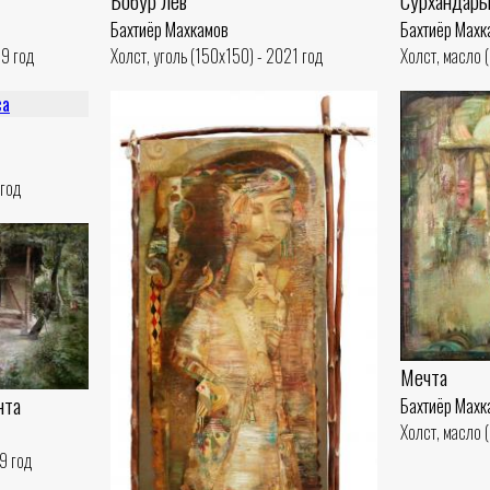
Бобур лев
Сурхандарь
Бахтиёр Махкамов
Бахтиёр Махк
09 год
Холст, уголь (150x150) - 2021 год
Холст, масло (
 год
Мечта
нта
Бахтиёр Махк
Холст, масло 
9 год