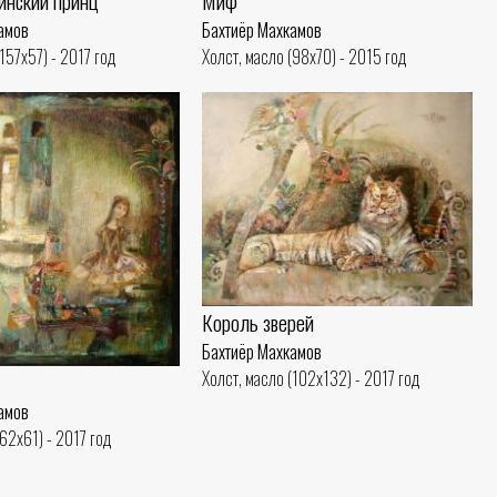
инский принц
Миф
амов
Бахтиёр Махкамов
157x57) - 2017 год
Холст, масло (98x70) - 2015 год
Король зверей
Бахтиёр Махкамов
Холст, масло (102x132) - 2017 год
амов
(62x61) - 2017 год