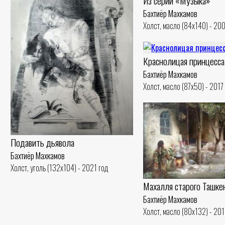
Из серии «Музыка»
Бахтиёр Махкамов
Холст, масло (84x140) - 20
Краснолицая принцесса
Бахтиёр Махкамов
Холст, масло (87x50) - 2017
Подавить дьявола
Бахтиёр Махкамов
Холст, уголь (132x104) - 2021 год
Махалля старого Ташке
Бахтиёр Махкамов
Холст, масло (80x132) - 201