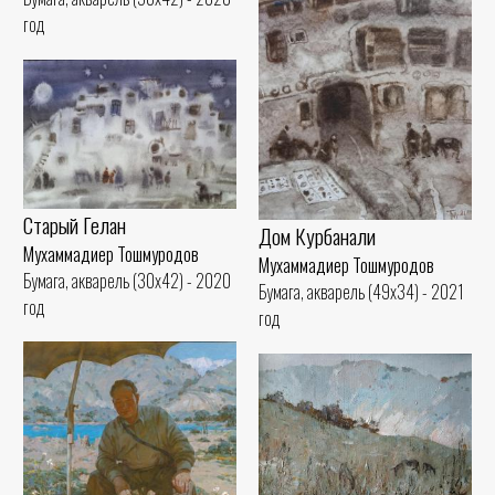
год
Старый Гелан
Дом Курбанали
Мухаммадиер Тошмуродов
Мухаммадиер Тошмуродов
Бумага, акварель (30x42) - 2020
Бумага, акварель (49x34) - 2021
год
год