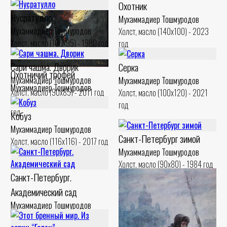
Охотник
Нусратулло
Мухаммадиер Тошмуродов
Мухаммадиер Тошмуродов
Холст, масло (140x100) - 2023
Холст, масло (100x95) - 1980 год
год
Сари чашма. Дворик
Серка
Охотничий трофей
Мухаммадиер Тошмуродов
Мухаммадиер Тошмуродов
Мухаммадиер Тошмуродов
Холст, масло (90x85) - 2011 год
Холст, масло (100x120) - 2021
Холст, масло (110x100) - 1995
год
год
Кобуз
Мухаммадиер Тошмуродов
Санкт-Петербург зимой
Холст, масло (116x116) - 2017 год
Мухаммадиер Тошмуродов
Холст, масло (90x80) - 1984 год
Санкт-Петербург.
Академический сад
Мухаммадиер Тошмуродов
Холст, масло (90x70) - 1984 год