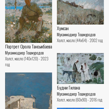
Хумсан
Мухаммадиер Тошмуродов
Холст, масло (44x64) - 2002 год
Портрет Орола Тансыкбаева
Мухаммадиер Тошмуродов
Холст, масло (140x120) - 2023
год
Будни Гилана
Мухаммадиер Тошмуродов
Холст, масло (60x90) - 2016 год