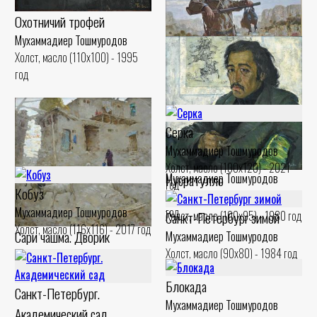
Охотничий трофей
Мухаммадиер Тошмуродов
Холст, масло (110x100) - 1995
год
Серка
Мухаммадиер Тошмуродов
Охотник
Холст, масло (100x120) - 2021
Мухаммадиер Тошмуродов
Нусратулло
год
Кобуз
Холст, масло (140x100) - 2023
Мухаммадиер Тошмуродов
Мухаммадиер Тошмуродов
год
Санкт-Петербург зимой
Холст, масло (100x95) - 1980 год
Холст, масло (116x116) - 2017 год
Сари чашма. Дворик
Мухаммадиер Тошмуродов
Холст, масло (90x80) - 1984 год
Мухаммадиер Тошмуродов
Холст, масло (90x85) - 2011 год
Блокада
Санкт-Петербург.
Мухаммадиер Тошмуродов
Академический сад