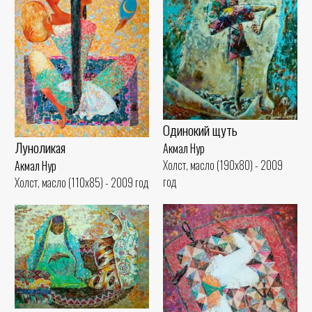
Одинокий щуть
Луноликая
Акмал Нур
Холст, масло (190x80) - 2009
Акмал Нур
год
Холст, масло (110x85) - 2009 год