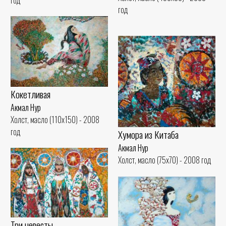
год
Кокетливая
Акмал Нур
Холст, масло (110x150) - 2008
год
Хумора из Китаба
Акмал Нур
Холст, масло (75x70) - 2008 год
Три невесты