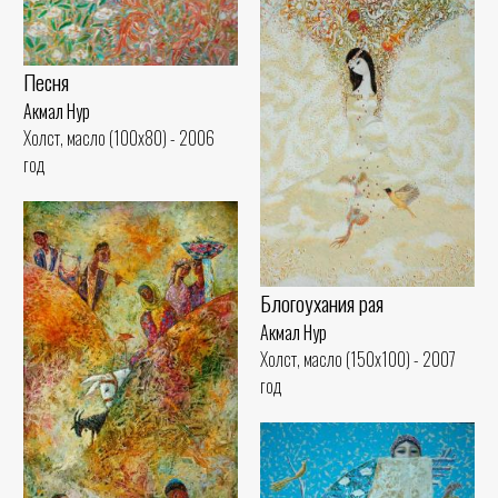
Песня
Акмал Нур
Холст, масло (100x80) - 2006
год
Блогоухания рая
Акмал Нур
Холст, масло (150x100) - 2007
год