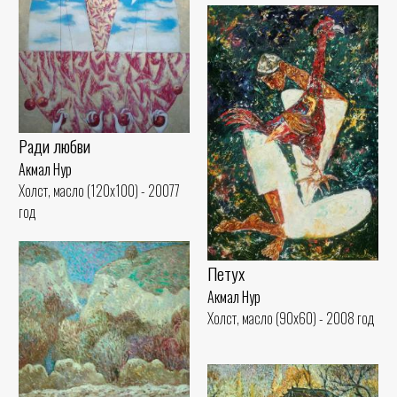
Ради любви
Акмал Нур
Холст, масло (120x100) - 20077
год
Петух
Акмал Нур
Холст, масло (90x60) - 2008 год