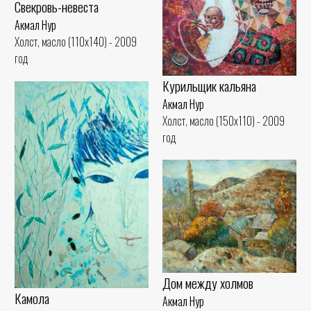
Свекровь-невеста
Акмал Нур
Холст, масло (110x140) - 2009
год
Курильщик кальяна
Акмал Нур
Холст, масло (150x110) - 2009
год
Дом между холмов
Камола
Акмал Нур