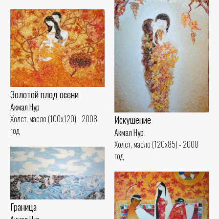
Золотой плод осени
Акмал Нур
Искушение
Холст, масло (100x120) - 2008
год
Акмал Нур
Холст, масло (120x85) - 2008
год
Граница