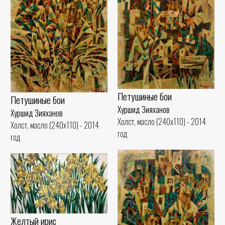
Петушиные бои
Петушиные бои
Хуршид Зияханов
Хуршид Зияханов
Холст, масло (240x110) - 2014
Холст, масло (240x110) - 2014
год
год
Желтый ирис