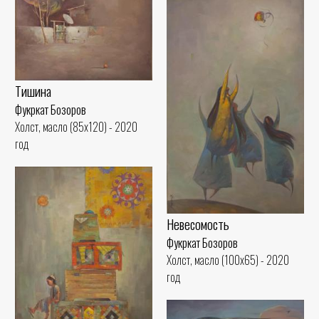
Тишина
Фукркат Бозоров
Холст, масло (85x120) - 2020
год
Невесомость
Фукркат Бозоров
Холст, масло (100x65) - 2020
год