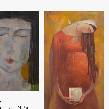
v
q (110x80) - 2017 yil