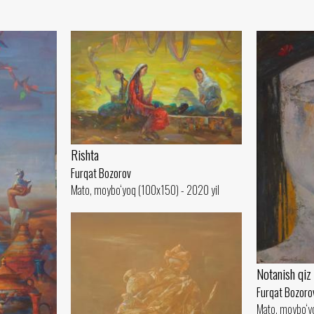
Rishta
Furqat Bozorov
Mato, moybo‘yoq (100x150) - 2020 yil
Notanish qiz
Furqat Bozoro
Mato, moybo‘yo