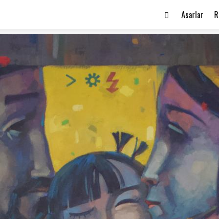
Asarlar
R