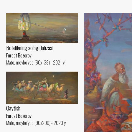
Bolalikning so‘ngi lahzasi
Furqat Bozorov
Mato, moybo‘yoq (60x138) - 2021 yil
Qaytish
Furqat Bozorov
Mato, moybo‘yoq (90x200) - 2020 yil