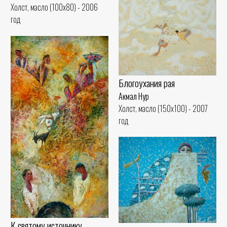
Холст, масло (100x80) - 2006
год
Блогоухания рая
Акмал Нур
Холст, масло (150x100) - 2007
год
К святому источнику