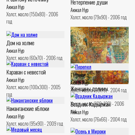
Нетерпение души
Акмал Нур
Акмал Нур
Холст, масло (150x80) - 2006
Холст, масло (79x90) - 2006 год
год
Дом на холме
Акмал Нур
Холст, масло (60x70) - 2006 год
Караван с невестой
Перепел
Акмал Нур
Акмал Нур
Холст, масло (100x300) - 2005
Женщины долины
Холст, масло (60x70) - 2004 год
год
Акмал Нур
Всадник Кадыржан
Холст, масло (100x100) - 2006
Наманганские яблоки
год
Акмал Нур
Акмал Нур
Холст, масло (76x66) - 2004 год
Холст, масло (95x90) - 2009 год