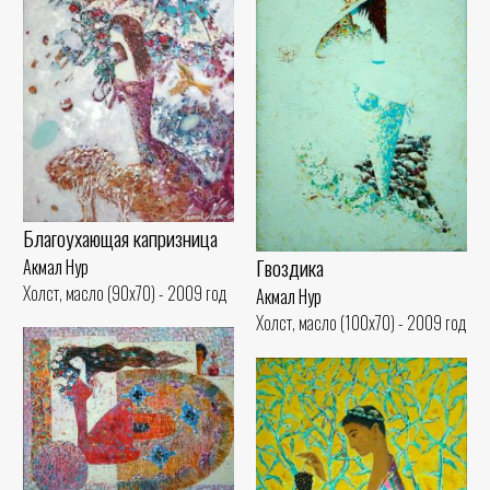
Благоухающая капризница
Гвоздика
Акмал Нур
Холст, масло (90x70) - 2009 год
Акмал Нур
Холст, масло (100x70) - 2009 год