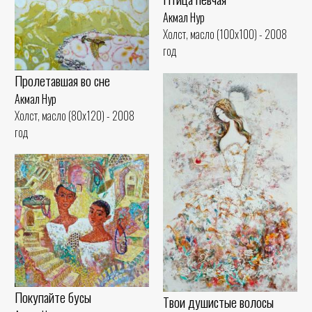
Акмал Нур
Холст, масло (100x100) - 2008
год
Пролетавшая во сне
Акмал Нур
Холст, масло (80x120) - 2008
год
Покупайте бусы
Твои душистые волосы