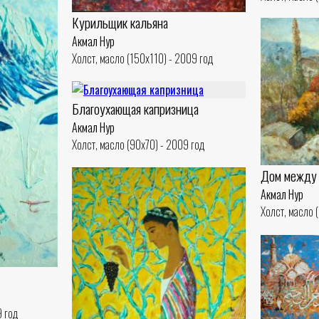
Курильщик кальяна
Акмал Нур
Холст, масло (150x110) - 2009 год
Благоухающая капризница
Акмал Нур
Холст, масло (90x70) - 2009 год
Дом между 
Акмал Нур
Холст, масло 
9 год