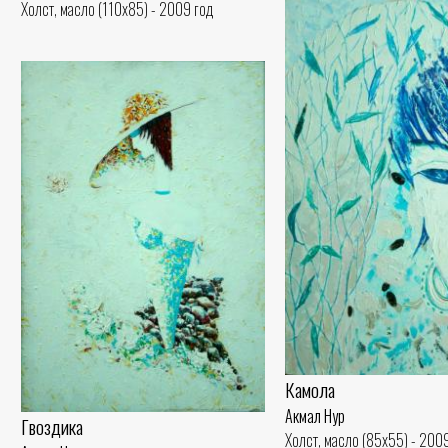
Холст, масло (110x85) - 2009 год
Камола
Акмал Нур
Гвоздика
Холст, масло (85x55) - 200