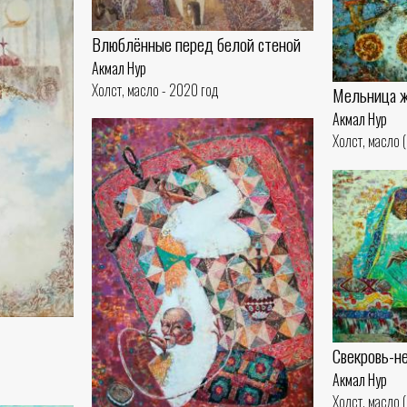
Влюблённые перед белой стеной
Акмал Нур
Холст, масло - 2020 год
Мельница 
Акмал Нур
Холст, масло 
Свекровь-н
Акмал Нур
Холст, масло 