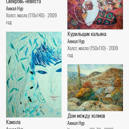
Свекровь-невеста
Акмал Нур
Холст, масло (110x140) - 2009
год
Курильщик кальяна
Акмал Нур
Холст, масло (150x110) - 2009
год
Дом между холмов
Камола
Акмал Нур