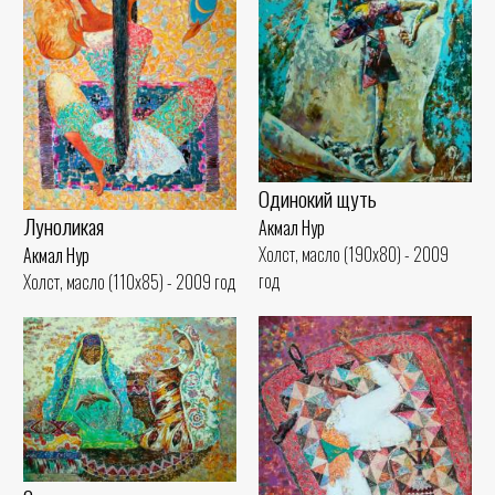
Одинокий щуть
Луноликая
Акмал Нур
Холст, масло (190x80) - 2009
Акмал Нур
год
Холст, масло (110x85) - 2009 год