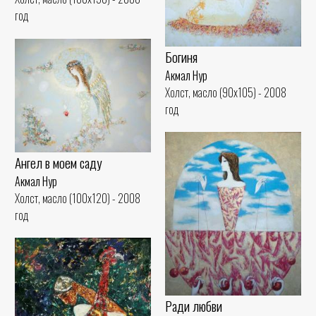
год
Богиня
Акмал Нур
Холст, масло (90x105) - 2008
год
Ангел в моем саду
Акмал Нур
Холст, масло (100x120) - 2008
год
Ради любви