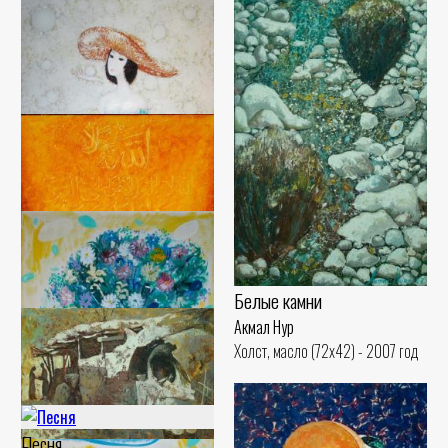
Одуванчики
Акмал Нур
Холст, масло (110x100) - 2007
Белые камни
год
Акмал Нур
Холст, масло (72x42) - 2007 год
Песня