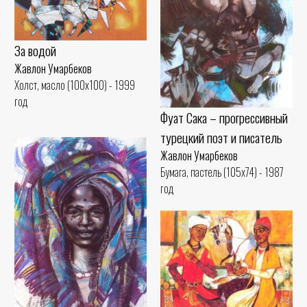
За водой
Жавлон Умарбеков
Холст, масло (100x100) - 1999
год
Фуат Сака – прогрессивный
турецкий поэт и писатель
Жавлон Умарбеков
Бумага, пастель (105x74) - 1987
год