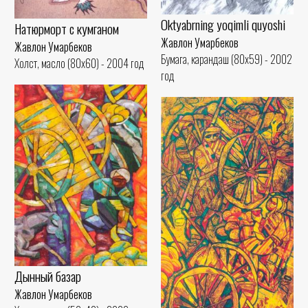
Oktyabrning yoqimli quyoshi
Натюрморт с кумганом
Жавлон Умарбеков
Жавлон Умарбеков
Бумага, карандаш (80x59) - 2002
Холст, масло (80x60) - 2004 год
год
Дынный базар
Жавлон Умарбеков