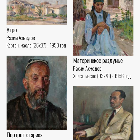
Утро
Рахим Ахмедов
Картон, масло (26x37) - 1950 год
Материнское раздумье
Рахим Ахмедов
Холст, масло (93x78) - 1956 год
Портрет старика