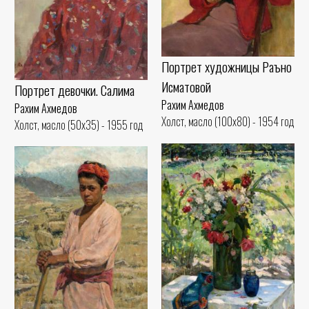
Портрет художницы Раъно
Исматовой
Портрет девочки. Салима
Рахим Ахмедов
Рахим Ахмедов
Холст, масло (100x80) - 1954 год
Холст, масло (50x35) - 1955 год