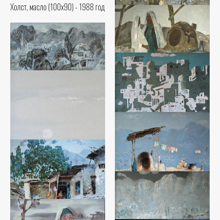
Холст, масло (100x90) - 1988 год
У тандыра. Из серии “Гелан”
Мухаммадиер Тошмуродов
Холст, масло (110x90) - 2009 год
Старое дерево
Серебряный Гилан
Мухаммадиер Тошмуродов
Мухаммадиер Тошмуродов
Холст, масло (110x80) - 2017 год
Холст, масло (85x75) - 2002 год
Свет и тень
Мухаммадиер Тошмуродов
Холст, масло (110x100) - 2012
год
Высогорный кишлак
Мухаммадиер Тошмуродов