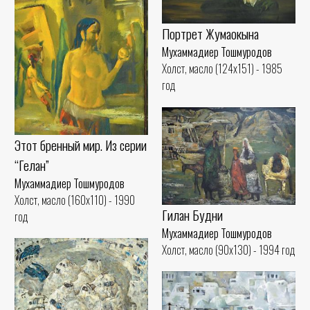
Портрет Жумаокына
Мухаммадиер Тошмуродов
Холст, масло (124x151) - 1985
год
Этот бренный мир. Из серии
“Гелан”
Мухаммадиер Тошмуродов
Холст, масло (160x110) - 1990
Гилан Будни
год
Мухаммадиер Тошмуродов
Холст, масло (90x130) - 1994 год