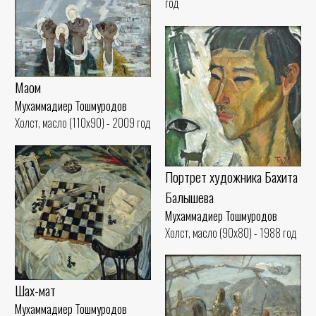
год
Мақом
Мухаммадиер Тошмуродов
Холст, масло (110x90) - 2009 год
Портрет художника Бахита
Балышева
Мухаммадиер Тошмуродов
Холст, масло (90x80) - 1988 год
Шах-мат
Мухаммадиер Тошмуродов