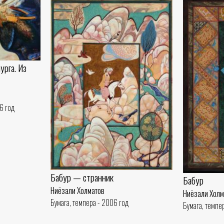
рга. Из
96 год
Бабур — странник
Бабур
Ниёзали Холматов
Ниёзали Холм
Бумага, темпера - 2006 год
Бумага, темпе