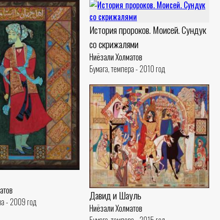
История пророков. Моисей. Сундук
со скрижалями
Ниёзали Холматов
Бумага, темпера - 2010 год
атов
Давид и Шауль
ра - 2009 год
Ниёзали Холматов