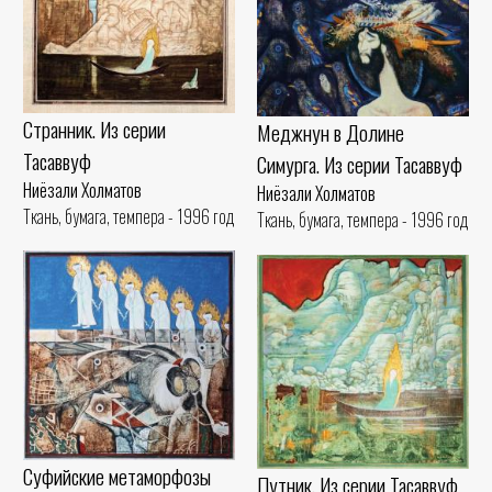
Странник. Из серии
Меджнун в Долине
Тасаввуф
Симурга. Из серии Тасаввуф
Ниёзали Холматов
Ниёзали Холматов
Ткань, бумага, темпера - 1996 год
Ткань, бумага, темпера - 1996 год
Суфийские метаморфозы
Путник. Из серии Тасаввуф