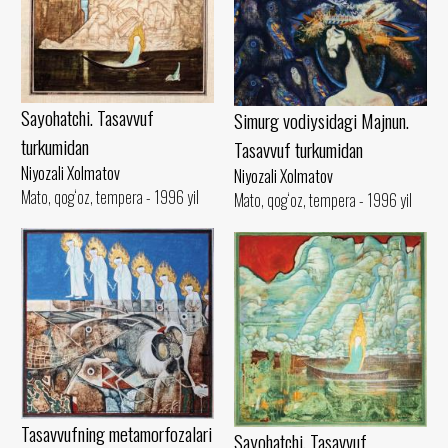
Sayohatchi. Tasavvuf
Simurg vodiysidagi Majnun.
turkumidan
Tasavvuf turkumidan
Niyozali Xolmatov
Niyozali Xolmatov
Mato, qog‘oz, tempera - 1996 yil
Mato, qog‘oz, tempera - 1996 yil
Tasavvufning metamorfozalari
Sayohatchi. Tasavvuf