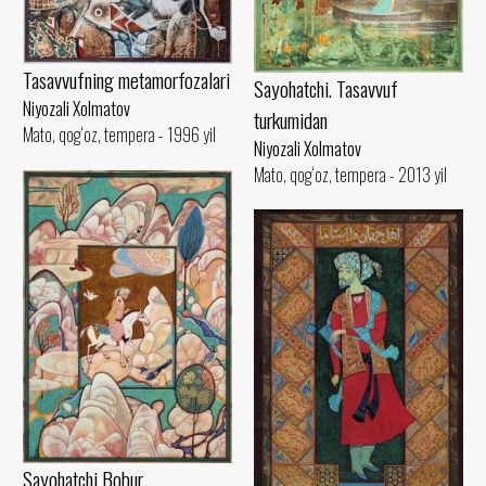
Tasavvufning metamorfozalari
Sayohatchi. Tasavvuf
Niyozali Xolmatov
turkumidan
Mato, qog‘oz, tempera - 1996 yil
Niyozali Xolmatov
Mato, qog‘oz, tempera - 2013 yil
Sayohatchi Bobur