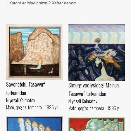
Xatoni aniqladingizmi? Xabar bering.
Sayohatchi. Tasavvuf
Simurg vodiysidagi Majnun.
turkumidan
Tasavvuf turkumidan
Niyozali Xolmatov
Niyozali Xolmatov
Mato, qog‘oz, tempera - 1996 yil
Mato, qog‘oz, tempera - 1996 yil