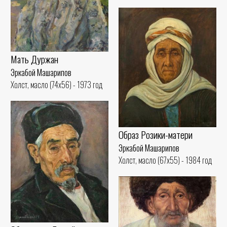
Мать Дуржан
Эркабой Машарипов
Холст, масло (74x56) - 1973 год
Образ Розики-матери
Эркабой Машарипов
Холст, масло (67x55) - 1984 год