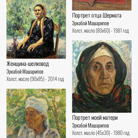
Портрет отца Шермата
Эркабой Машарипов
Холст, масло (80x60) - 1981 год
Женщина-шелковод
Эркабой Машарипов
Холст, масло (90x85) - 2014 год
Портрет моей матери
Эркабой Машарипов
Холст, масло (45x30) - 1980 год