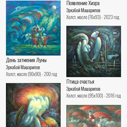
Появление Хизра
Эркабой Машарипов
Холст, масло (76x93) - 2023 год
День затмения Луны
Эркабой Машарипов
Холст, масло (90x90) - 200 год
Птица счастья
Эркабой Машарипов
Холст, масло (95x100) - 2016 год