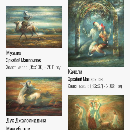
Музыка
Эркабой Машарипов
Холст, масло (95x100) - 2011 год
Качели
Эркабой Машарипов
Холст, масло (86x67) - 2008 год
Дух Джалолиддина
Мангуберди