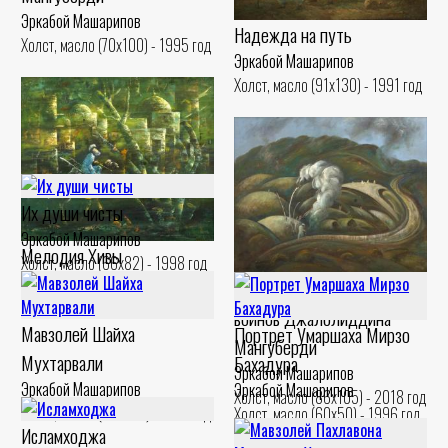
Эркабой Машарипов
Надежда на путь
Холст, масло (70x100) - 1995 год
Эркабой Машарипов
Холст, масло (91x130) - 1991 год
Их души чисты
Эркабой Машарипов
Мелодия Хивы
Холст, масло (66x82) - 1998 год
Эркабой Машарипов
Место, куда достигли души
Холст, масло (80x90) - 2008 год
воинов Джалолиддина
Мавзолей Шайха
Портрет Умаршаха Мирзо
Мангуберди
Мухтарвали
Бахадура
Эркабой Машарипов
Эркабой Машарипов
Эркабой Машарипов
Холст, масло (86x105) - 2018 год
Холст, масло (90x100) - 1997 год
Холст, масло (60x50) - 1996 год
Исламходжа