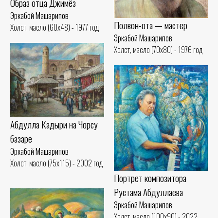
Образ отца Джимёз
Эркабой Машарипов
Полвон-ота — мастер
Холст, масло (60x48) - 1977 год
Эркабой Машарипов
Холст, масло (70x80) - 1976 год
Абдулла Кадыри на Чорсу
базаре
Эркабой Машарипов
Холст, масло (75x115) - 2002 год
Портрет композитора
Рустама Абдуллаева
Эркабой Машарипов
Холст, масло (100x90) - 2022