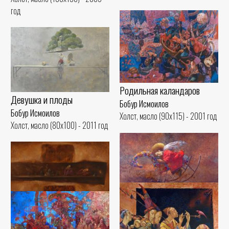
год
Родильная каландаров
Девушка и плоды
Бобур Исмоилов
Бобур Исмоилов
Холст, масло (90x115) - 2001 год
Холст, масло (80x100) - 2011 год
Cон
Ожидание
Бобур Исмоилов
Бобур Исмоилов