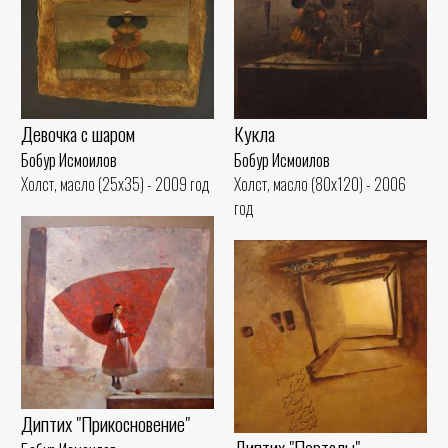
Девочка с шаром
Кукла
Бобур Исмоилов
Бобур Исмоилов
Холст, масло (25x35) - 2009 год
Холст, масло (80x120) - 2006
год
Диптих "Прикосновение"
Диптих "Порталы"