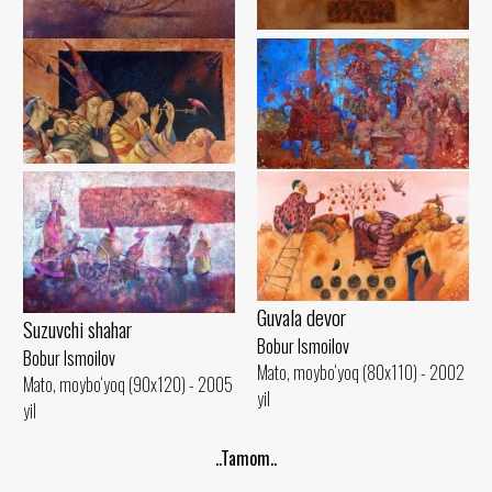
Kutish
Uyqu
Bobur Ismoilov
Bobur Ismoilov
Mato, moybo‘yoq (75x100) - 2003
Mato, moybo‘yoq (60x80) - 2006
yil
yil
Kuy
Hosil
Bobur Ismoilov
Bobur Ismoilov
Mato, moybo‘yoq (75x100) - 2004
Mato, moybo‘yoq (90x130) - 2005
yil
yil
Guvala devor
Suzuvchi shahar
Bobur Ismoilov
Bobur Ismoilov
Mato, moybo‘yoq (80x110) - 2002
Mato, moybo‘yoq (90x120) - 2005
yil
yil
..Tamom..