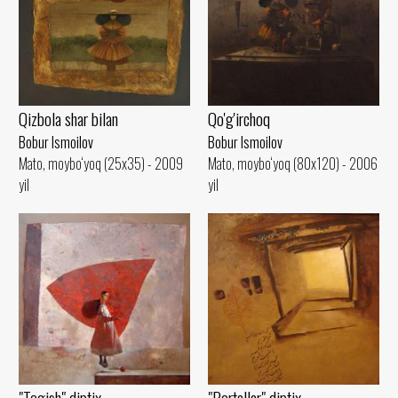
Qizbola shar bilan
Qo'g'irchoq
Bobur Ismoilov
Bobur Ismoilov
Mato, moybo‘yoq (25x35) - 2009
Mato, moybo‘yoq (80x120) - 2006
yil
yil
"Portallar" diptix
"Tegish" diptix