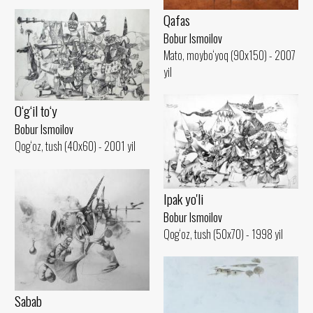
Qafas
Bobur Ismoilov
Mato, moybo‘yoq (90x150) - 2007
yil
O‘g‘il to‘y
Bobur Ismoilov
Qog‘oz, tush (40x60) - 2001 yil
Ipak yo'li
Bobur Ismoilov
Qog‘oz, tush (50x70) - 1998 yil
Sabab