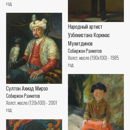
год
Народный артист
Узбекистана Коркмас
Мухитдинов
Собиржон Рахметов
Холст, масло (190x100) - 1985
год
Султон Ахмад Мирзо
Собиржон Рахметов
Холст, масло (120x100) - 2001
год