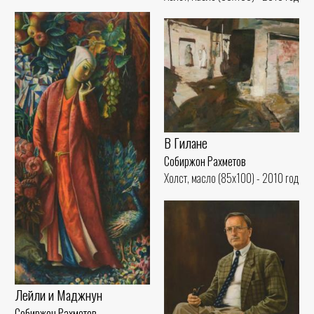
В Гилане
Собиржон Рахметов
Холст, масло (85x100) - 2010 год
Лейли и Маджнун
Собиржон Рахметов