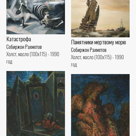
Катастрофа
Памятники мертвому морю
Собиржон Рахметов
Собиржон Рахметов
Холст, масло (100x115) - 1990
Холст, масло (100x115) - 1990
год
год