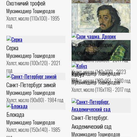
Охотничий трофей
Мухаммадиер Тошмуродов
Холст, масло (110x100) - 1995
год
Сари чашма. Дворик
Серка
Мухаммадиер Тошмуродов
Мухаммадиер Тошмуродов
Охотник
Холст, масло (90x85) - 2011 год
Холст, масло (100x120) - 2021
Мухаммадиер Тошмуродов
Нусратулло
год
Холст, масло (140x100) - 2023
Кобуз
Мухаммадиер Тошмуродов
год
Холст, масло (100x95) - 1980 год
Мухаммадиер Тошмуродов
Санкт-Петербург зимой
Холст, масло (116x116) - 2017 год
Мухаммадиер Тошмуродов
Холст, масло (90x80) - 1984 год
Блокада
Санкт-Петербург.
Мухаммадиер Тошмуродов
Академический сад
Холст, масло (150x140) - 1985
Мухаммадиер Тошмуродов
год