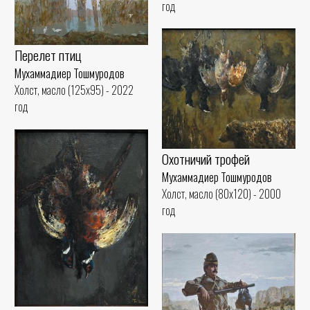
год
Перелет птиц
Мухаммадиер Тошмуродов
Холст, масло (125x95) - 2022
год
Охотничий трофей
Мухаммадиер Тошмуродов
Холст, масло (80x120) - 2000
год