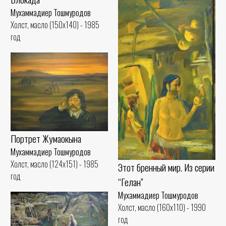
Мухаммадиер Тошмуродов
Холст, масло (150x140) - 1985
год
Портрет Жумаокына
Мухаммадиер Тошмуродов
Холст, масло (124x151) - 1985
Этот бренный мир. Из серии
год
“Гелан”
Мухаммадиер Тошмуродов
Холст, масло (160x110) - 1990
год