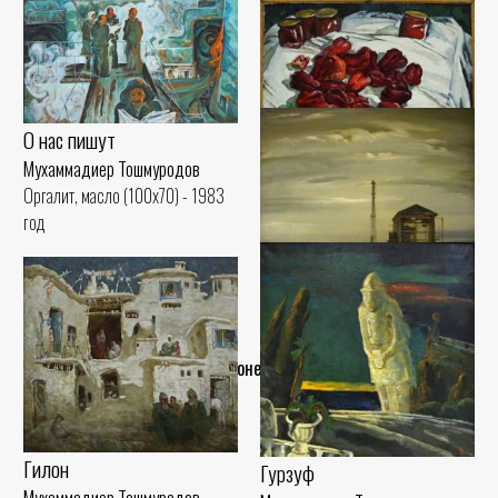
Хасан и Хусан
О нас пишут
Мухаммадиер Тошмуродов
Мухаммадиер Тошмуродов
Оргалит, масло (100x90) - 1981
Оргалит, масло (100x70) - 1983
год
год
Зверабой
Мухаммадиер Тошмуродов
Холст, масло (90x100) - 1985 год
Встреча времен
Мухаммадиер Тошмуродов
..Конец..
Холст, масло (116x116) - 1986
год
Гилон
Гурзуф