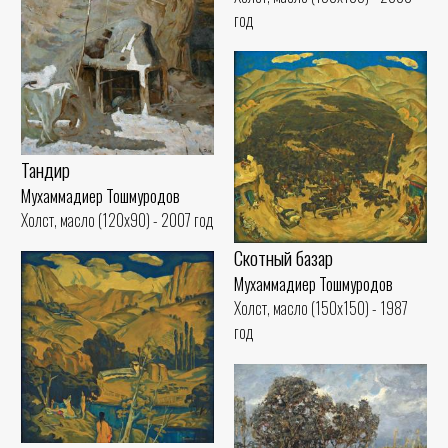
год
Тандир
Мухаммадиер Тошмуродов
Холст, масло (120x90) - 2007 год
Скотный базар
Мухаммадиер Тошмуродов
Холст, масло (150x150) - 1987
год