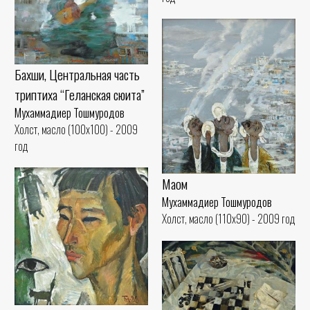
Бахши, Центральная часть
триптиха “Геланская сюита”
Мухаммадиер Тошмуродов
Холст, масло (100x100) - 2009
год
Мақом
Мухаммадиер Тошмуродов
Холст, масло (110x90) - 2009 год