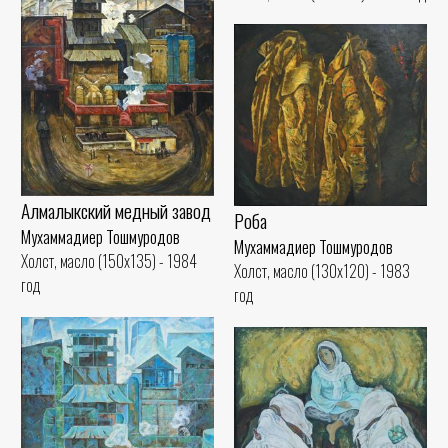
Алмалыкский медный завод
Роба
Мухаммадиер Тошмуродов
Мухаммадиер Тошмуродов
Холст, масло (150x135) - 1984
Холст, масло (130x120) - 1983
год
год