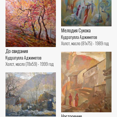
Мелодия Сукока
Кудратулла Аджиметов
Холст, масло (81x75) - 1989 год
До свидания
Кудратулла Аджиметов
Холст, масло (78x59) - 1999 год
Настроение