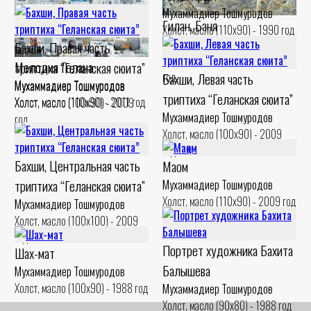
Мухаммадиер Тошмуродов
Гилан. Баня
Холст, масло (110x90) - 1990 год
Мухаммадиер Тошмуродов
Бахши, Правая часть
Холст, масло (150x150) - 1998
Мелодия Гелана
триптиха “Геланская сюита”
год
Бахши, Левая часть
Мухаммадиер Тошмуродов
Мухаммадиер Тошмуродов
триптиха “Геланская сюита”
Холст, масло (110x90) - 2011 год
Холст, масло (100x90) - 2009
Мухаммадиер Тошмуродов
год
Холст, масло (100x90) - 2009
год
Бахши, Центральная часть
Мақом
триптиха “Геланская сюита”
Мухаммадиер Тошмуродов
Холст, масло (110x90) - 2009 год
Мухаммадиер Тошмуродов
Холст, масло (100x100) - 2009
год
Портрет художника Бахита
Шах-мат
Балышева
Мухаммадиер Тошмуродов
Холст, масло (100x90) - 1988 год
Мухаммадиер Тошмуродов
Холст, масло (90x80) - 1988 год