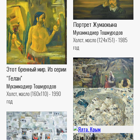
Портрет Жумаокына
Мухаммадиер Тошмуродов
Холст, масло (124x151) - 1985
год
Этот бренный мир. Из серии
“Гелан”
Мухаммадиер Тошмуродов
Холст, масло (160x110) - 1990
год
Гилан Будни
Мухаммадиер Тошмуродов
Холст, масло (90x130) - 1994 год
Ялта. Крым