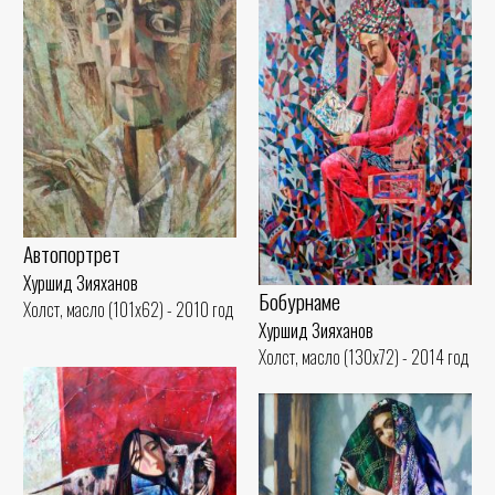
Автопортрет
Хуршид Зияханов
Бобурнаме
Холст, масло (101x62) - 2010 год
Хуршид Зияханов
Холст, масло (130x72) - 2014 год