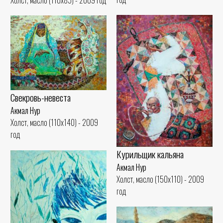
Свекровь-невеста
Акмал Нур
Холст, масло (110x140) - 2009
год
Курильщик кальяна
Акмал Нур
Холст, масло (150x110) - 2009
год