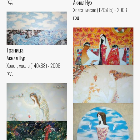
год
Акмал Нур
Холст, масло (120x85) - 2008
год
Граница
Акмал Нур
Холст, масло (140x88) - 2008
год
В восточном саду
Акмал Нур
Холст, масло (100x130) - 2008
год
Богиня
Акмал Нур
Холст, масло (90x105) - 2008
Ангел в моем саду