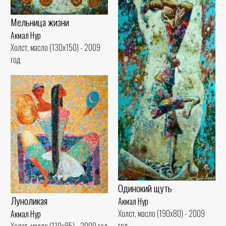
Мельница жизни
Акмал Нур
Холст, масло (130x150) - 2009
год
Одинокий щуть
Луноликая
Акмал Нур
Холст, масло (190x80) - 2009
Акмал Нур
год
Холст, масло (110x85) - 2009 год