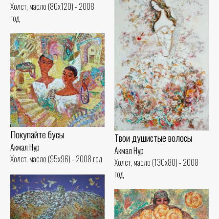
Холст, масло (80x120) - 2008
год
Покупайте бусы
Твои душистые волосы
Акмал Нур
Акмал Нур
Холст, масло (95x96) - 2008 год
Холст, масло (130x80) - 2008
год