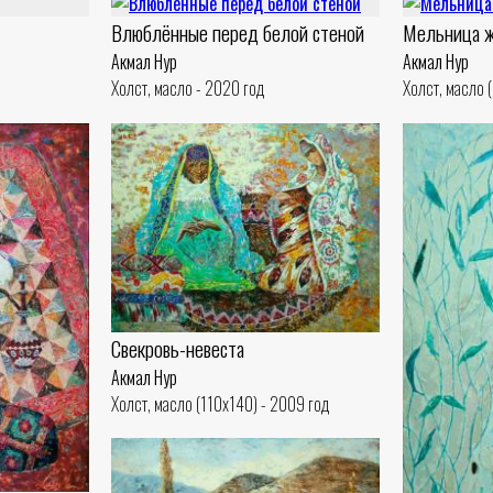
Влюблённые перед белой стеной
Мельница 
Акмал Нур
Акмал Нур
Холст, масло - 2020 год
Холст, масло 
Свекровь-невеста
Акмал Нур
Холст, масло (110x140) - 2009 год