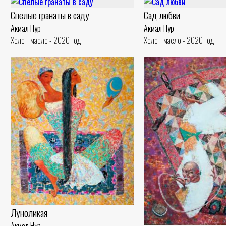
Спелые гранаты в саду
Сад любви
Акмал Нур
Акмал Нур
Холст, масло - 2020 год
Холст, масло - 2020 год
Луноликая