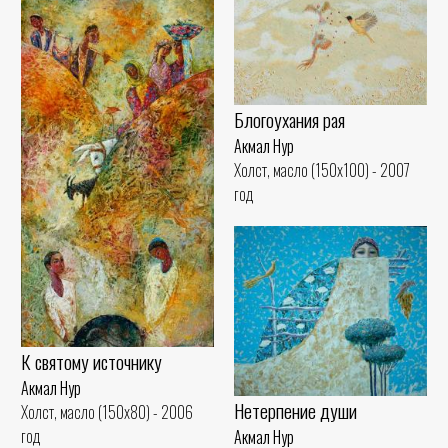
Блогоухания рая
Акмал Нур
Холст, масло (150x100) - 2007
год
К святому источнику
Акмал Нур
Нетерпение души
Холст, масло (150x80) - 2006
год
Акмал Нур