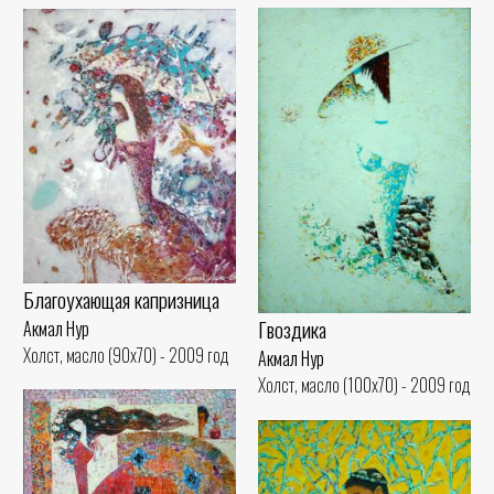
Благоухающая капризница
Гвоздика
Акмал Нур
Холст, масло (90x70) - 2009 год
Акмал Нур
Холст, масло (100x70) - 2009 год