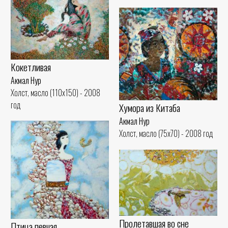
Кокетливая
Акмал Нур
Холст, масло (110x150) - 2008
год
Хумора из Китаба
Акмал Нур
Холст, масло (75x70) - 2008 год
Пролетавшая во сне
Птица певчая