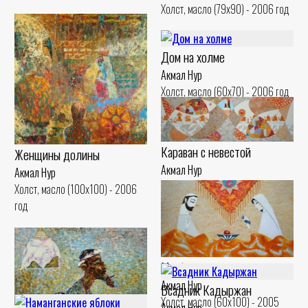
Холст, масло (79x90) - 2006 год
Дом на холме
Акмал Нур
Холст, масло (60x70) - 2006 год
Караван с невестой
Женщины долины
Акмал Нур
Акмал Нур
Холст, масло (100x300) - 2005
Холст, масло (100x100) - 2006
год
год
Meeting
Акмал Нур
Всадник Кадыржан
Холст, масло (60x100) - 2005