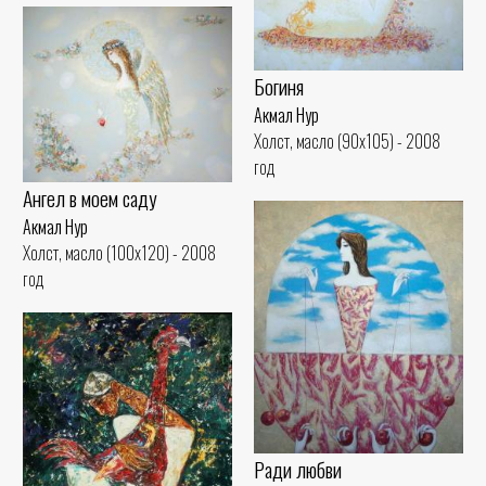
Богиня
Акмал Нур
Холст, масло (90x105) - 2008
год
Ангел в моем саду
Акмал Нур
Холст, масло (100x120) - 2008
год
Ради любви