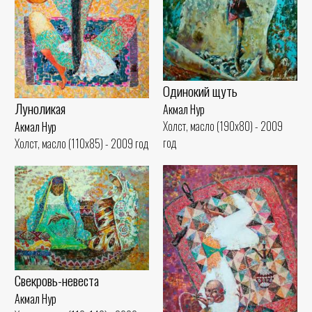
Одинокий щуть
Луноликая
Акмал Нур
Холст, масло (190x80) - 2009
Акмал Нур
год
Холст, масло (110x85) - 2009 год
Свекровь-невеста
Акмал Нур