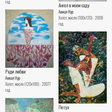
год
Ангел в моем саду
Акмал Нур
Холст, масло (100x120) - 2008
год
Ради любви
Акмал Нур
Холст, масло (120x100) - 20077
год
Петух