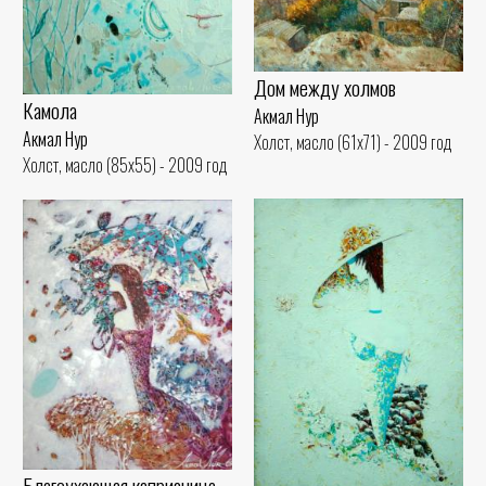
Дом между холмов
Камола
Акмал Нур
Акмал Нур
Холст, масло (61x71) - 2009 год
Холст, масло (85x55) - 2009 год
Благоухающая капризница