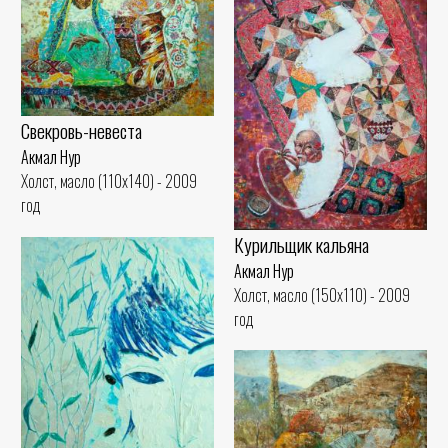
Свекровь-невеста
Акмал Нур
Холст, масло (110x140) - 2009
год
Курильщик кальяна
Акмал Нур
Холст, масло (150x110) - 2009
год