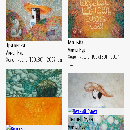
Мольба
Три киски
Акмал Нур
Акмал Нур
Холст, масло (150x130) - 2007
Холст, масло (100x80) - 2007 год
год
Летний букет
Акмал Нур