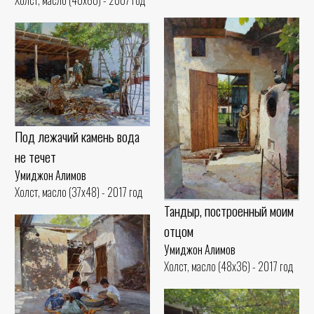
Холст, масло (40x60) - 2007 год
Под лежачий камень вода
не течет
Умиджон Алимов
Холст, масло (37x48) - 2017 год
Тандыр, построенный моим
отцом
Умиджон Алимов
Холст, масло (48x36) - 2017 год