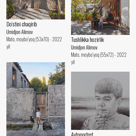
Do'stini chaqirib
Umidjon Alimov
Tushlikka hozirlik
Mato, moybo‘yoq (53x70) - 2022
yil
Umidjon Alimov
Mato, moybo‘yoq (55x72) - 2022
yil
Avtoportret