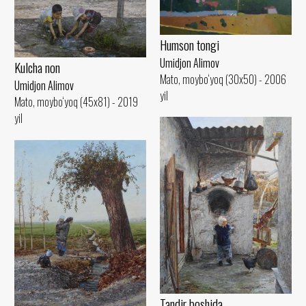
Humson tongi
Umidjon Alimov
Kulcha non
Mato, moybo‘yoq (30x50) - 2006
Umidjon Alimov
yil
Mato, moybo‘yoq (45x81) - 2019
yil
Tandir boshida