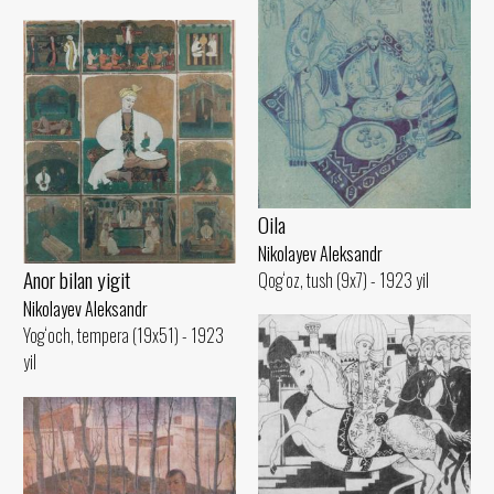
Oila
Nikolayev Aleksandr
Anor bilan yigit
Qog‘oz, tush (9x7) - 1923 yil
Nikolayev Aleksandr
Yog‘och, tempera (19x51) - 1923
yil