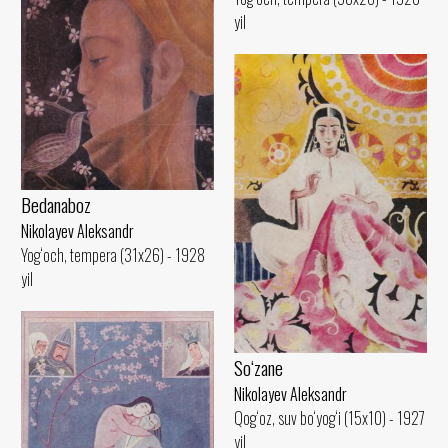
yil
Bedanaboz
Nikolayev Aleksandr
Yog‘och, tempera (31x26) - 1928
yil
So‘zane
Nikolayev Aleksandr
Qog‘oz, suv bo‘yog‘i (15x10) - 1927
yil