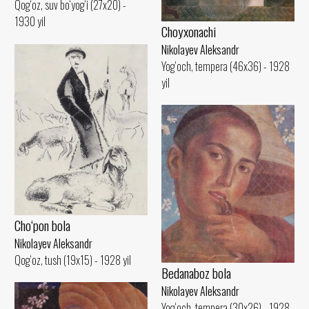
Qog‘oz, suv bo‘yog‘i (27x20) -
1930 yil
Choyxonachi
Nikolayev Aleksandr
Yog‘och, tempera (46x36) - 1928
yil
Cho‘pon bola
Nikolayev Aleksandr
Qog‘oz, tush (19x15) - 1928 yil
Bedanaboz bola
Nikolayev Aleksandr
Yog‘och, tempera (30x26) - 1928