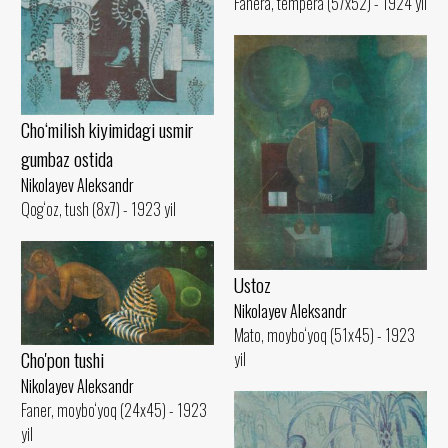
Fanera, tempera (57x52) - 1924 yil
Cho‘milish kiyimidagi usmir
gumbaz ostida
Nikolayev Aleksandr
Qog‘oz, tush (8x7) - 1923 yil
Ustoz
Nikolayev Aleksandr
Mato, moybo‘yoq (51x45) - 1923
Cho'pon tushi
yil
Nikolayev Aleksandr
Faner, moybo‘yoq (24x45) - 1923
yil