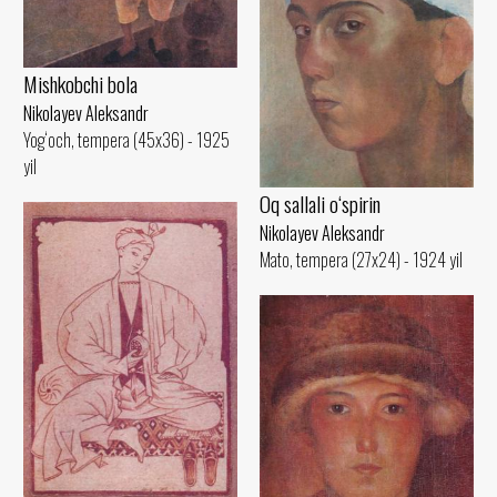
Mishkobchi bola
Nikolayev Aleksandr
Yog‘och, tempera (45x36) - 1925
yil
Oq sallali o‘spirin
Nikolayev Aleksandr
Mato, tempera (27x24) - 1924 yil