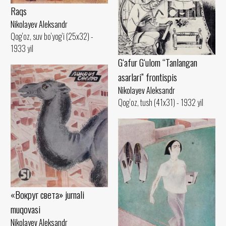
Raqs
Nikolayev Aleksandr
Qog‘oz, suv bo‘yog‘i (25x32) -
1933 yil
G‘afur G‘ulom “Tanlangan
asarlari” frontispis
Nikolayev Aleksandr
Qog‘oz, tush (41x31) - 1932 yil
«Вокруг света» jurnali
muqovasi
Nikolayev Aleksandr