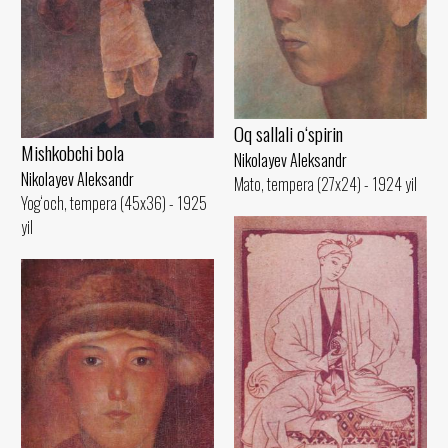
Oq sallali o‘spirin
Mishkobchi bola
Nikolayev Aleksandr
Nikolayev Aleksandr
Mato, tempera (27x24) - 1924 yil
Yog‘och, tempera (45x36) - 1925
yil