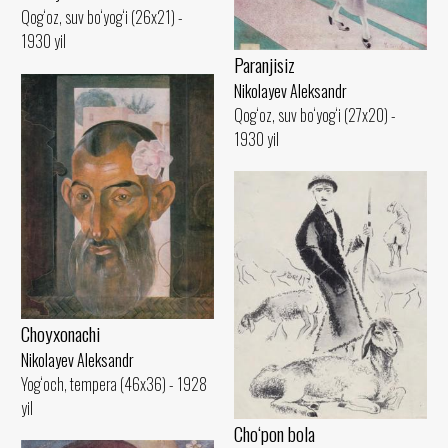
Qog‘oz, suv bo‘yog‘i (26x21) -
1930 yil
Paranjisiz
Nikolayev Aleksandr
Qog‘oz, suv bo‘yog‘i (27x20) -
1930 yil
Choyxonachi
Nikolayev Aleksandr
Yog‘och, tempera (46x36) - 1928
yil
Cho‘pon bola