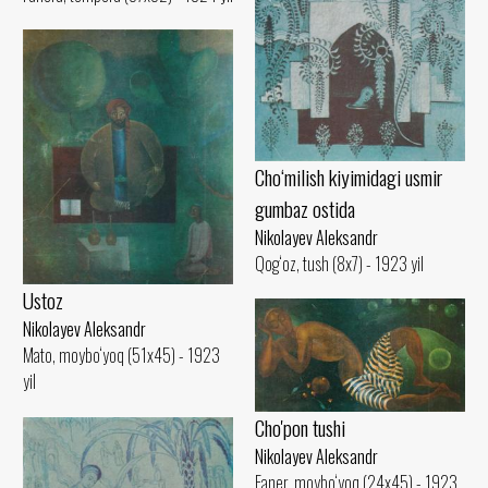
Cho‘milish kiyimidagi usmir
gumbaz ostida
Nikolayev Aleksandr
Qog‘oz, tush (8x7) - 1923 yil
Ustoz
Nikolayev Aleksandr
Mato, moybo‘yoq (51x45) - 1923
yil
Cho'pon tushi
Nikolayev Aleksandr
Faner, moybo‘yoq (24x45) - 1923