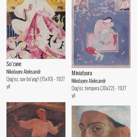
So‘zane
Nikolayev Aleksandr
Miniatyura
Qog‘oz, suv bo‘yog‘i (15x10) - 1927
Nikolayev Aleksandr
yil
Qog‘oz, tempera (30x22) - 1927
yil