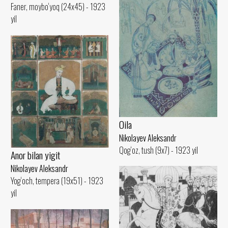
Faner, moybo‘yoq (24x45) - 1923
yil
Oila
Nikolayev Aleksandr
Qog‘oz, tush (9x7) - 1923 yil
Anor bilan yigit
Nikolayev Aleksandr
Yog‘och, tempera (19x51) - 1923
yil