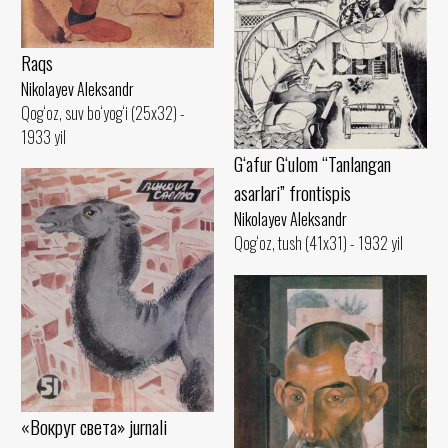
Raqs
Nikolayev Aleksandr
Qog‘oz, suv bo‘yog‘i (25x32) -
1933 yil
G‘afur G‘ulom “Tanlangan
asarlari” frontispis
Nikolayev Aleksandr
Qog‘oz, tush (41x31) - 1932 yil
«Вокруг света» jurnali