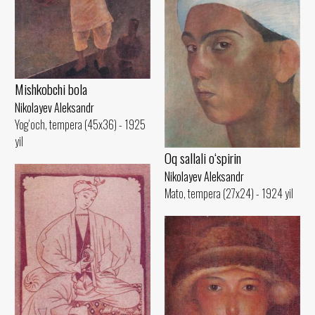
Mishkobchi bola
Nikolayev Aleksandr
Yog‘och, tempera (45x36) - 1925
yil
Oq sallali o‘spirin
Nikolayev Aleksandr
Mato, tempera (27x24) - 1924 yil