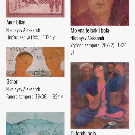
Anor bilan
Mo‘yna telpakli bola
Nikolayev Aleksandr
Qog‘oz, sepiya (7x5) - 1924 yil
Nikolayev Aleksandr
Yog‘och, tempera (26x22) - 1924
yil
Bahor
Nikolayev Aleksandr
Fanera, tempera (19x36) - 1924 yil
Dutorchi bola