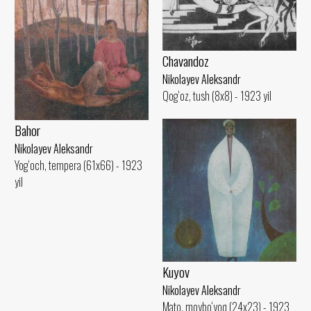
Chavandoz
Nikolayev Aleksandr
Qog‘oz, tush (8x8) - 1923 yil
Bahor
Nikolayev Aleksandr
Yog‘och, tempera (61x66) - 1923
yil
Kuyov
Nikolayev Aleksandr
Mato, moybo‘yoq (24x23) - 1923