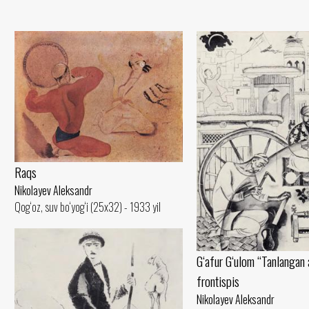
Raqs
Nikolayev Aleksandr
Qog‘oz, suv bo‘yog‘i (25x32) - 1933 yil
G‘afur G‘ulom “Tanlangan a
frontispis
Nikolayev Aleksandr