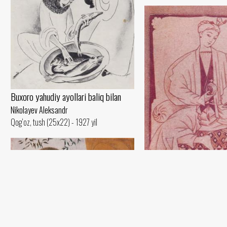
Buxoro yahudiy ayollari baliq bilan
Nikolayev Aleksandr
Qog‘oz, tush (25x22) - 1927 yil
Anor bilan
Nikolayev Aleksandr
Bahor
Qog‘oz, sepiya (7x5) - 1924 yi
Nikolayev Aleksandr