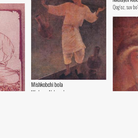
Qog‘oz, suv bo‘
Mishkobchi bola
Nikolayev Aleksandr
Yog‘och, tempera (45x36) - 1925 yil
Mo‘yna telpa
Nikolayev Ale
Yog‘och, tempe
Cho‘milish kiyimidagi usmir gumbaz
l