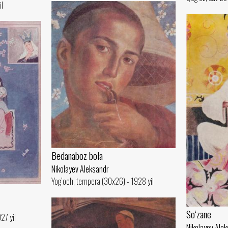
il
Bedanaboz bola
Nikolayev Aleksandr
Yog‘och, tempera (30x26) - 1928 yil
So‘zane
27 yil
Nikolayev Ale