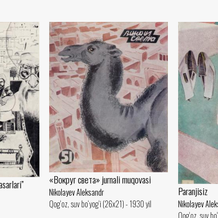
«Вокруг света» jurnali muqovasi
sarlari”
Paranjisiz
Nikolayev Aleksandr
Qog‘oz, suv bo‘yog‘i (26x21) - 1930 yil
Nikolayev Ale
Qog‘oz, suv bo‘