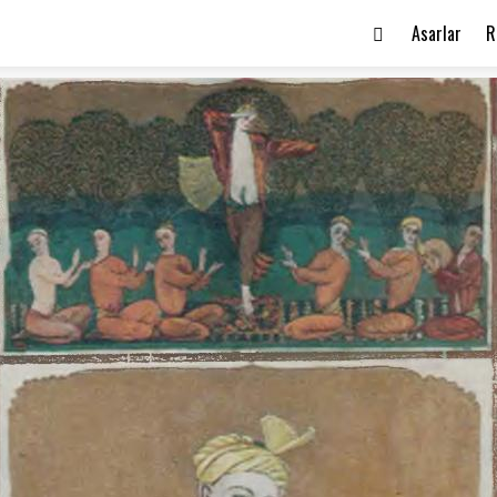
Asarlar
R