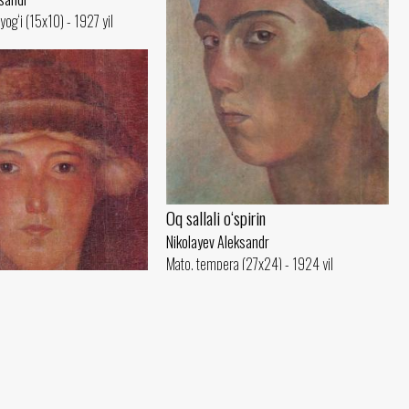
yog‘i (15x10) - 1927 yil
Oq sallali o‘spirin
Nikolayev Aleksandr
Mato, tempera (27x24) - 1924 yil
kli bola
Dutorchi bola
ksandr
ra (26x22) - 1924 yil
Nikolayev Aleksandr
Fanera, tempera (57x52) - 1924 yil