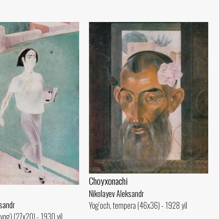
Choyxonachi
Nikolayev Aleksandr
ksandr
Yog‘och, tempera (46x36) - 1928 yil
yog‘i (27x20) - 1930 yil