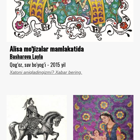
Alisa mo‘jizalar mamlakatida
Basharova Layla
Qog‘oz, suv bo‘yog‘i - 2015 yil
Xatoni aniqladingizmi? Xabar bering.