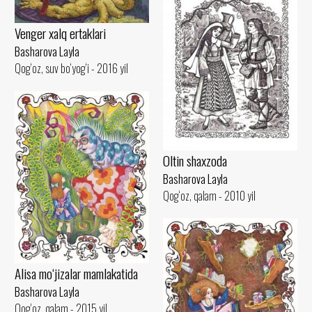
Venger xalq ertaklari
Basharova Layla
Qog‘oz, suv bo‘yog‘i - 2016 yil
Oltin shaxzoda
Basharova Layla
Qog‘oz, qalam - 2010 yil
Alisa mo‘jizalar mamlakatida
Basharova Layla
Qog‘oz, qalam - 2015 yil