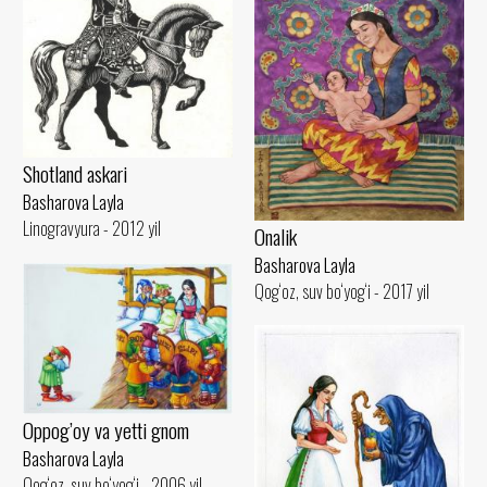
Shotland askari
Basharova Layla
Linogravyura - 2012 yil
Onalik
Basharova Layla
Qog‘oz, suv bo‘yog‘i - 2017 yil
Oppog’oy va yetti gnom
Basharova Layla
Qog‘oz, suv bo‘yog‘i - 2006 yil