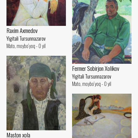
Raxim Axmedov
Yigitali Tursunnazarov
Mato, moybo‘yoq - 0 yil
Fermer Sobirjon Xolikov
Yigitali Tursunnazarov
Mato, moybo‘yoq - 0 yil
Maston xola