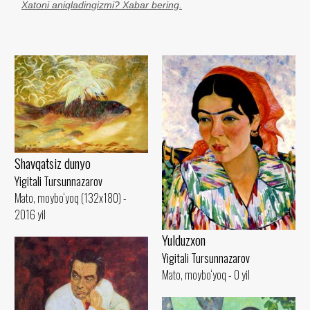
Xatoni aniqladingizmi? Xabar bering.
Shavqatsiz dunyo
Yigitali Tursunnazarov
Mato, moybo‘yoq (132x180) -
2016 yil
Yulduzxon
Yigitali Tursunnazarov
Mato, moybo‘yoq - 0 yil