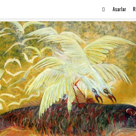
Asarlar
R