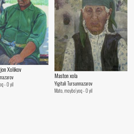
jon Xolikov
Maston xola
nnazarov
Yigitali Tursunnazarov
q - 0 yil
Mato, moybo‘yoq - 0 yil