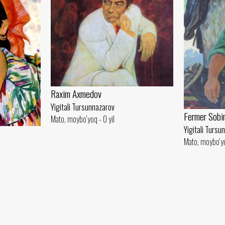
Raxim Axmedov
Yigitali Tursunnazarov
Fermer Sobir
Mato, moybo‘yoq - 0 yil
Yigitali Tursu
Mato, moybo‘yo