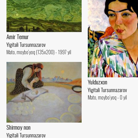
Amir Temur
Yigitali Tursunnazarov
Mato, moybo‘yoq (135x200) - 1997 yil
Yulduzxon
Yigitali Tursunnazarov
Mato, moybo‘yoq - 0 yil
Shirmoy non
Yigitali Tursunnazarov